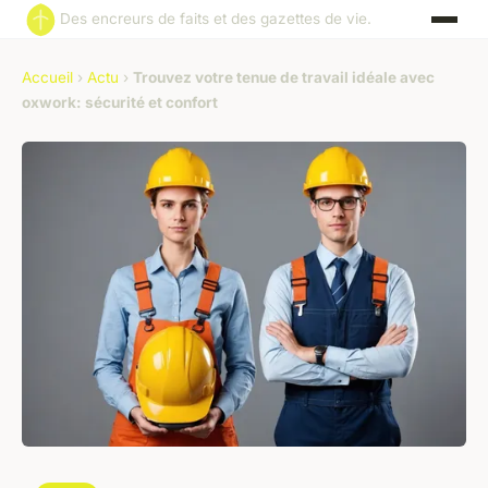
Des encreurs de faits et des gazettes de vie.
Accueil
›
Actu
›
Trouvez votre tenue de travail idéale avec
oxwork: sécurité et confort