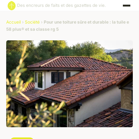
Des encreurs de faits et des gazettes de vie.
Accueil
›
Société
›
Pour une toiture sûre et durable : la tuile e
58 plus® et sa classe rg 5